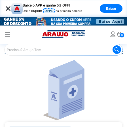
×
Baixe o APP e ganhe 5% OFF!
Baixar
cupom
Use o
APP5
na primeira compra
0
Araujo
Medicamentos
Saúde da Mulher
Anticoncepci