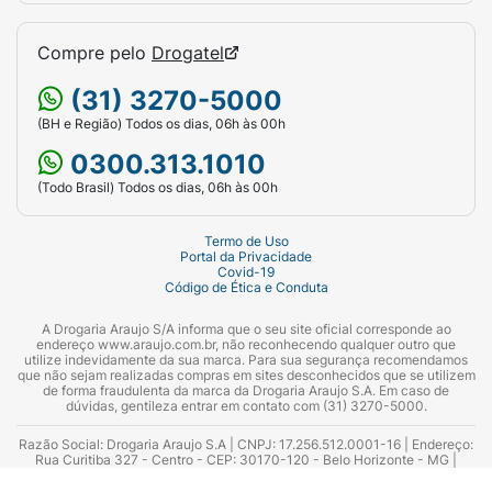
Opção 2: Pare a cartela atual, faça uma pausa
de até 7 dias (incluindo o dia em que esqueceu
Compre pelo
Drogatel
o comprimido) e comece uma nova cartela. Se
(31) 3270-5000
preferir manter o mesmo dia da semana para o
início da cartela, a pausa pode ser menor que 7
(BH e Região) Todos os dias, 06h às 00h
dias.
0300.313.1010
Mais de uma drágea esquecida
(Todo Brasil) Todos os dias, 06h às 00h
Se você esquecer mais de um comprimido da
Termo de Uso
mesma cartela, entre em contato com seu
Portal da Privacidade
Covid-19
médico. Isso porque quanto mais comprimidos
Código de Ética e Conduta
forem esquecidos em sequência, menor será a
A Drogaria Araujo S/A informa que o seu site oficial corresponde ao
eficácia do anticoncepcional.
endereço www.araujo.com.br, não reconhecendo qualquer outro que
utilize indevidamente da sua marca. Para sua segurança recomendamos
que não sejam realizadas compras em sites desconhecidos que se utilizem
Se o sangramento de pausa (similar à
de forma fraudulenta da marca da Drogaria Araujo S.A. Em caso de
menstruação) não ocorrer durante o intervalo de
dúvidas, gentileza entrar em contato com (31) 3270-5000.
7 dias, há possibilidade de gravidez. Nesse caso,
Razão Social: Drogaria Araujo S.A | CNPJ: 17.256.512.0001-16 | Endereço:
consulte seu médico antes de iniciar uma nova
Rua Curitiba 327 - Centro - CEP: 30170-120 - Belo Horizonte - MG |
Telefones: 0300.313.1010 e (31) 3270-5000 Horário de funcionamento -
cartela.
06:00h às 00:00h | Consultores técnicos responsáveis: Hairton Ayres