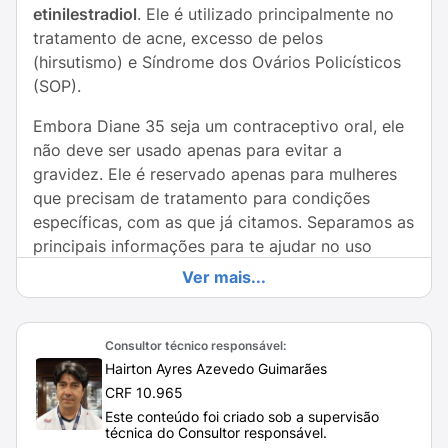
etinilestradiol
. Ele é utilizado principalmente no
tratamento de acne, excesso de pelos
(hirsutismo) e Síndrome dos Ovários Policísticos
(SOP).
Embora Diane 35 seja um contraceptivo oral, ele
não deve ser usado apenas para evitar a
gravidez. Ele é reservado apenas para mulheres
que precisam de tratamento para condições
específicas, com as que já citamos. Separamos as
principais informações para te ajudar no uso
correto do Diane 35. Saiba mais:
Ver mais...
Para que serve o Diane 35?
O Diane 35 é um medicamento receitado pelos
Consultor técnico responsável:
Hairton Ayres Azevedo Guimarães
médicos especialmente para a necessidade de
CRF 10.965
tratamento de acne severa, hirsutismo (excesso
Este conteúdo foi criado sob a supervisão
de pelos) e Síndrome de Ovários Policísticos
técnica do Consultor responsável.
(SOP). Embora seja um contraceptivo oral, ele