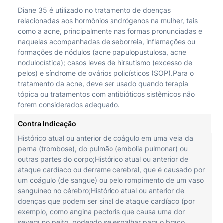
horário.
Diane 35 é utilizado no tratamento de doenças
relacionadas aos hormônios andrógenos na mulher, tais
O Diane 35 é um comprimido oral, que
como a acne, principalmente nas formas pronunciadas e
geralmente contém 21 comprimidos a cada
naquelas acompanhadas de seborreia, inflamações ou
embalagem. Siga a ordem indicada na tabela e
formações de nódulos (acne papulopustulosa, acne
após tomar todos os 21 comprimidos, é
nodulocística); casos leves de hirsutismo (excesso de
necessário realizar uma pausa de 7 dias. Uma
pelos) e síndrome de ovários policísticos (SOP).Para o
nova cartela deve ser iniciada no oitavo dia,
tratamento da acne, deve ser usado quando terapia
inclusive se houver menstruação.
tópica ou tratamentos com antibióticos sistêmicos não
forem considerados adequado.
É importante tomar o medicamento exatamente
Contra Indicação
como prescrito pelo médico e não esquecer da
dose.
Histórico atual ou anterior de coágulo em uma veia da
perna (trombose), do pulmão (embolia pulmonar) ou
Quais são os efeitos colaterais de Diane
outras partes do corpo;Histórico atual ou anterior de
35?
ataque cardíaco ou derrame cerebral, que é causado por
um coágulo (de sangue) ou pelo rompimento de um vaso
Os principais efeitos colaterais do Diane 35
sanguíneo no cérebro;Histórico atual ou anterior de
incluem:
doenças que podem ser sinal de ataque cardíaco (por
exemplo, como angina pectoris que causa uma dor
Dor de cabeça;
severa no peito, podendo se espalhar para o braço