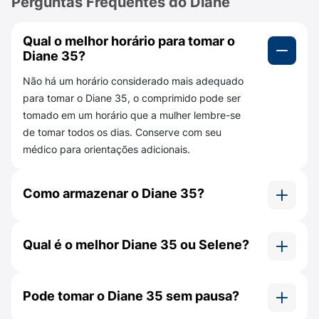
Perguntas Frequentes do Diane
veia da perna, do pulmão ou outras partes do
corpo; com histórico de ataque cardíaco ou
derrame cerebral;
Qual o melhor horário para tomar o
Diane 35?
Com doenças que podem ser sinal de ataque
Não há um horário considerado mais adequado
cardíaco;
para tomar o Diane 35, o comprimido pode ser
Com diabetes mellitus;
tomado em um horário que a mulher lembre-se
de tomar todos os dias. Conserve com seu
Com doença do fígado;
médico para orientações adicionais.
Durante a amamentação; ou
Como armazenar o Diane 35?
Caso tenha hipersensibilidade a qualquer um
dos componentes do medicamento.
Mantenha o Diane 35 em temperatura ambiente
(entre 15°C e 30°C), protegido da umidade.
Caso tenha dúvidas se você pode ou não utilizar
Qual é o melhor Diane 35 ou Selene?
o medicamento, converse com um seu médico.
Ambos são contraceptivos orais combinados
Apenas um profissional habilitado pode indicar a
que apresentam as mesmas combinações e
melhor opção para você.
Pode tomar o Diane 35 sem pausa?
dosagens, porém de fabricantes diferentes.