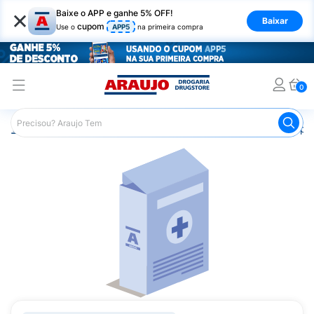
×
Baixe o APP e ganhe 5% OFF!
Baixar
cupom
Use o
APP5
na primeira compra
0
Araujo
Medicamentos
Saúde da Mulher
Anticoncepci