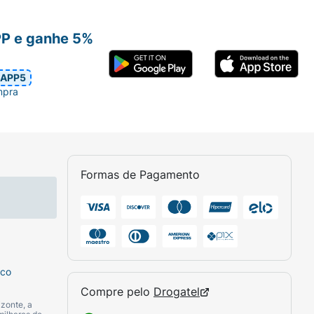
PP e ganhe 5%
APP5
mpra
Formas de Pagamento
sco
Compre pelo
Drogatel
zonte, a