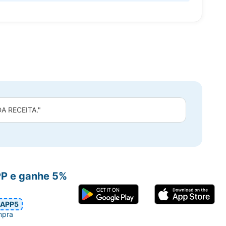
 RECEITA."
PP e ganhe 5%
APP5
mpra