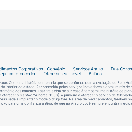
dimentos Corporativos - Convênio
Serviços Araujo
Fale Cono
Seja um fornecedor
Ofereça seu imóvel
Bulário
 você. Com uma história centenária que se confunde com a evolução de Belo Hori
s do interior do estado. Reconhecida pelos serviços inovadores e com um mix de 
trimônio dos mineiros. Essa trajetória de sucesso é também uma história de pion
 oferecer o plantão 24 horas (1933), a primeira a oferecer o serviço de telemarke
primeira rede a implantar o modelo drugstore. Na área de medicamentos, também nã
 novo para uma confiança antiga: de que na Araujo você sempre encontra medi