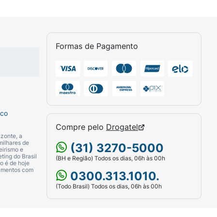
Formas de Pagamento
sco
Compre pelo
Drogatel
zonte, a
milhares de
(31) 3270-5000
eirismo e
ting do Brasil
(BH e Região) Todos os dias, 06h às 00h
o é de hoje
camentos com
0300.313.1010.
(Todo Brasil) Todos os dias, 06h às 00h