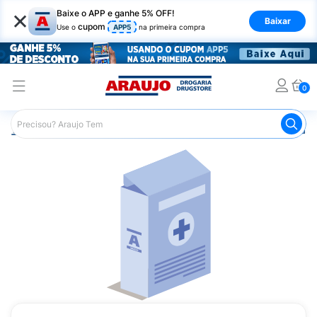
×
Baixe o APP e ganhe 5% OFF!
Baixar
cupom
Use o
APP5
na primeira compra
0
Araujo
Medicamentos
Remédio para o Estômago e Gastro