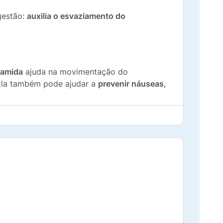
gestão:
auxilia o esvaziamento do
ramida
ajuda na movimentação do
Ela também pode ajudar a
prevenir náuseas
,
a sensação de estufamento
,
distensão
como as presentes em carnes, ovos, leite,
e 30 minutos após a tomada e pode durar de
idratado, equivalente a 5,9 mg de