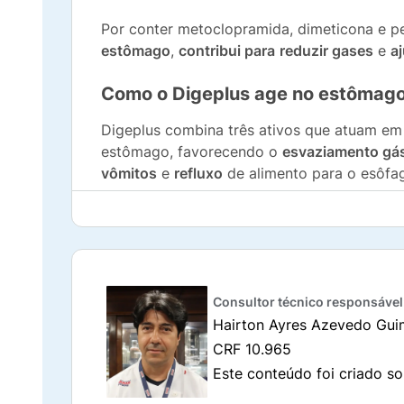
Por conter metoclopramida, dimeticona e p
estômago
,
contribui para
reduzir gases
e
a
Como o Digeplus age no estômag
Digeplus combina três ativos que atuam em
estômago, favorecendo o
esvaziamento gá
vômitos
e
refluxo
de alimento para o esôfa
A
dimeticona
age sobre as bolhas de gás f
abdominal
e ruídos causados por gases
. J
soja e feijão, contribuindo para uma digest
4 a 6 horas.
Consultor técnico responsável
Composição do Digeplus 30 cápsulas
Hairton Ayres Azevedo Gui
CRF 10.965
Cada cápsula dura com microgrânulos de Di
Este conteúdo foi criado so
metoclopramida base, 40 mg de dimeticona