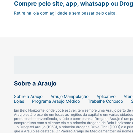
Compre pelo site, app, whatsapp ou Drog
Digeplus pode interagir com outros medicame
ciclosporina e outros. Informe ao médico ou
Retire na loja com agilidade e sem passar pelo caixa.
tratamento.
Quando não devo tomar Digeplus?
Digeplus não deve ser usado por pessoas c
gastrintestinal, doença de Parkinson ou hist
adolescentes
.
Mulheres grávidas não devem usar Digeplu
posteriores, precisa ser avaliado pelo médi
Sobre a Araujo
O que fazer se esquecer de usar o Dig
Sobre a Araujo
Araujo Manipulação
Aplicativo
Aten
Lojas
Programa Araujo Médico
Trabalhe Conosco
Se você esquecer de tomar Digeplus, aguar
Em Belo Horizonte, onde você estiver, tem sempre uma Araujo perto de
esquecida
, pois isso pode aumentar o risco
Araujo está presente em todas as regiões da capital e em várias cidade
produtos de conveniência, saúde e bem-estar, a Drogaria Araujo é um pa
compromisso com o cliente: ela é a primeira drogaria de Belo Horizonte a
O que fazer em caso de superdose do 
– o Drogatel Araujo (1963), a primeira drogaria Drive-Thru (1990) e a 
que a Araujo se destaca. O “Padrão Araujo de Medicamentos” dá nome