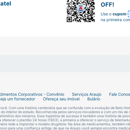
atel
ntos, incluindo levotiroxina, antidepressivos, antipsicótic
OFF!
 farmacêutico todos os medicamentos, suplementos ou fitot
Use o
cupom
na primeira co
om alergia a qualquer componente da fórmula, em casos d
órico de
epilepsia
e convulsões.
O medicamento também é c
s sem orientação médica.
O uso deve ser evitado até o terc
co considerando riscos e benefícios.
eplus?
dimentos Corporativos - Convênio
Serviços Araujo
Fale Cono
Seja um fornecedor
Ofereça seu imóvel
Bulário
de a próxima refeição para tomar a dose indicada.
Não tom
 você. Com uma história centenária que se confunde com a evolução de Belo Hori
 de efeitos indesejados.
s do interior do estado. Reconhecida pelos serviços inovadores e com um mix de 
trimônio dos mineiros. Essa trajetória de sucesso é também uma história de pion
 oferecer o plantão 24 horas (1933), a primeira a oferecer o serviço de telemarke
Digeplus?
primeira rede a implantar o modelo drugstore. Na área de medicamentos, também nã
 novo para uma confiança antiga: de que na Araujo você sempre encontra medi