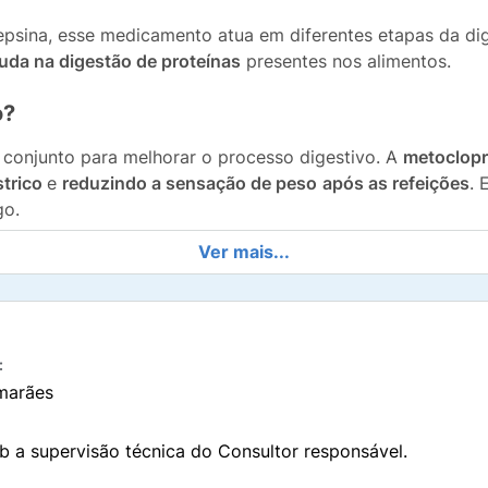
epsina, esse medicamento atua em diferentes etapas da di
juda na digestão de proteínas
presentes nos alimentos.
o?
 conjunto para melhorar o processo digestivo. A
metoclop
strico
e
reduzindo a sensação de peso
após as refeições
. 
go.
Ver mais...
ormadas no estômago e no intestino, ajudando a
diminuir 
á a
pepsina
auxilia na
quebra de proteínas da alimentação
, 
ão mais confortável. A ação do Digeplus se inicia cerca d
:
marães
geplus contém 7 mg de cloridrato de metoclopramida mono
b a supervisão técnica do Consultor responsável.
 e 50 mg de pepsina 1:10.000.