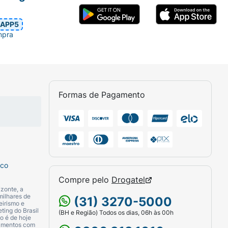
os, levodopa, tramadol, morfina, digoxina,
erápicos que você utiliza antes de iniciar o
APP5
mpra
e sangramento, bloqueio ou perfuração
ontraindicado para crianças e
Formas de Pagamento
eiro mês de gravidez e, nas fases
sco
e dose dobrada para compensar a cápsula
Compre pelo
Drogatel
zonte, a
milhares de
(31) 3270-5000
eirismo e
ting do Brasil
(BH e Região) Todos os dias, 06h às 00h
o é de hoje
camentos com