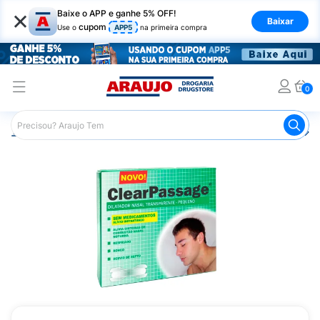
×
Baixe o APP e ganhe 5% OFF!
Baixar
cupom
Use o
APP5
na primeira compra
0
Araujo
Saúde e Bem Estar
Aparelhos de Respiração