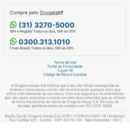
Compre pelo
Drogatel
(31) 3270-5000
(BH e Região) Todos os dias, 06h às 00h
0300.313.1010
(Todo Brasil) Todos os dias, 06h às 00h
Termo de Uso
Portal da Privacidade
Covid-19
Código de Ética e Conduta
A Drogaria Araujo S/A informa que o seu site oficial corresponde ao
endereço www.araujo.com.br, não reconhecendo qualquer outro que
utilize indevidamente da sua marca. Para sua segurança recomendamos
que não sejam realizadas compras em sites desconhecidos que se utilizem
de forma fraudulenta da marca da Drogaria Araujo S.A. Em caso de
dúvidas, gentileza entrar em contato com (31) 3270-5000.
Razão Social: Drogaria Araujo S.A | CNPJ: 17.256.512.0001-16 | Endereço:
Rua Curitiba 327 - Centro - CEP: 30170-120 - Belo Horizonte - MG |
Telefones: 0300.313.1010 e (31) 3270-5000 Horário de funcionamento -
06:00h às 00:00h | Consultores técnicos responsáveis: Hairton Ayres