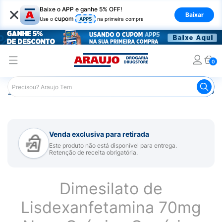
×
Baixe o APP e ganhe 5% OFF!
Baixar
cupom
Use o
APP5
na primeira compra
0
Araujo
Medicamentos
Remédio para Sistema Nervoso Ce
Venda exclusiva para retirada
Este produto não está disponível para entrega.
Retenção de receita obrigatória.
Dimesilato de
Lisdexanfetamina 70mg