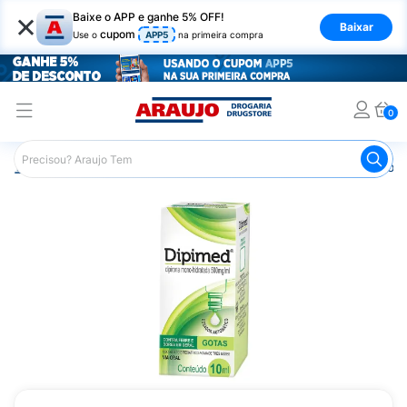
×
Baixe o APP e ganhe 5% OFF!
Baixar
cupom
Use o
APP5
na primeira compra
0
Araujo
Medicamentos
Remédios para Dor
Remédio p