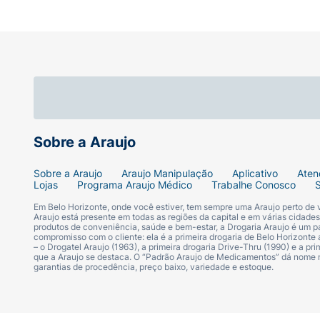
Capacidade Ideal:
Frasco de 240ml, volum
Segurança Total:
Fabricado com materiais
Sugestão de Uso:
Antes do primeiro uso, lave bem o disposit
frasco seco). Para a lavagem: preencha o f
Sobre a Araujo
fluxo desejado no bico. Incline a cabeça da 
forma suave e contínua. O soro entrará por 
Sobre a Araujo
Araujo Manipulação
Aplicativo
Aten
Lojas
Programa Araujo Médico
Trabalhe Conosco
de 3 anos. Recomenda-se a orientação de um 
Em Belo Horizonte, onde você estiver, tem sempre uma Araujo perto de
Araujo está presente em todas as regiões da capital e em várias cidade
Ficha Técnica:
produtos de conveniência, saúde e bem-estar, a Drogaria Araujo é um pa
compromisso com o cliente: ela é a primeira drogaria de Belo Horizonte a
– o Drogatel Araujo (1963), a primeira drogaria Drive-Thru (1990) e a 
Marca:
NoseWash.
que a Araujo se destaca. O “Padrão Araujo de Medicamentos” dá nome
garantias de procedência, preço baixo, variedade e estoque.
Linha:
Max.