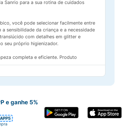
a Sanrio para a sua rotina de cuidados
 bico, você pode selecionar facilmente entre
a sensibilidade da criança e a necessidade
ranslúcido com detalhes em glitter e
o seu próprio higienizador.
eza completa e eficiente. Produto
ou maior), garantindo conforto sob medida.
PP e ganhe 5%
iança decorar o dispositivo, reduzindo a
APP5
mpra
u pela própria criança.