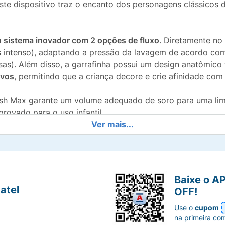
te dispositivo traz o encanto dos personagens clássicos d
u
sistema inovador com 2 opções de fluxo
. Diretamente no
 intenso), adaptando a pressão da lavagem de acordo com 
as). Além disso, a garrafinha possui um design anatômico t
ivos
, permitindo que a criança decore e crie afinidade com 
sh Max garante um volume adequado de soro para uma limp
provado para o uso infantil.
Ver mais...
e permite escolher a intensidade da lavagem (fluxo menor 
Baixe o A
artela de adesivos da Hello Kitty e seus amigos para a cr
atel
OFF!
Use o
cupom
na primeira co
 facilita o manuseio e o controle da pressão pelos pais o