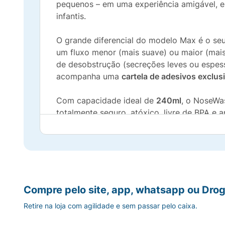
pequenos – em uma experiência amigável, es
infantis.
O grande diferencial do modelo Max é o se
um fluxo menor (mais suave) ou maior (mais
de desobstrução (secreções leves ou espess
acompanha uma
cartela de adesivos exclus
Com capacidade ideal de
240ml
, o NoseWa
totalmente seguro, atóxico, livre de BPA e a
Principais Benefícios:
2 Fluxos Selecionáveis:
Bico ajustável qu
Personalização Divertida:
Acompanha uma c
Compre pelo site, app, whatsapp ou Drog
resistência ao procedimento.
Retire na loja com agilidade e sem passar pelo caixa.
Design Anatômico:
Formato ergonômico que