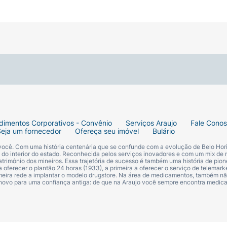
e recomendado por especialistas para uma lavagem eficie
 atóxicos, livres de bisfenol-A (BPA) e com bordas arredo
ivo com água e sabão neutro. Deixe a criança personalizar 
rasco com 240ml de soro fisiológico em temperatura ambie
criança levemente para a frente e para o lado. Insira a pont
um lado e sairá pelo outro. Repita o processo na outra nar
dimentos Corporativos - Convênio
Serviços Araujo
Fale Cono
Seja um fornecedor
Ofereça seu imóvel
Bulário
pediatra ou otorrinolaringologista.
 você. Com uma história centenária que se confunde com a evolução de Belo Hori
s do interior do estado. Reconhecida pelos serviços inovadores e com um mix de 
trimônio dos mineiros. Essa trajetória de sucesso é também uma história de pion
 oferecer o plantão 24 horas (1933), a primeira a oferecer o serviço de telemarke
primeira rede a implantar o modelo drugstore. Na área de medicamentos, também nã
 novo para uma confiança antiga: de que na Araujo você sempre encontra medi