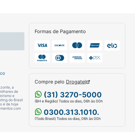
nte de ambas as narinas.
ndadas para não machucar o nariz.
Formas de Pagamento
a garrafinha com os adesivos (aplique com o
nte ou levemente aquecido. Selecione o
eira na narina superior e aperte a garrafa de
ina.
Atenção: Indicado para crianças a partir
sco
Compre pelo
Drogatel
zonte, a
milhares de
(31) 3270-5000
eirismo e
ting do Brasil
(BH e Região) Todos os dias, 06h às 00h
o é de hoje
camentos com
0300.313.1010.
(Todo Brasil) Todos os dias, 06h às 00h