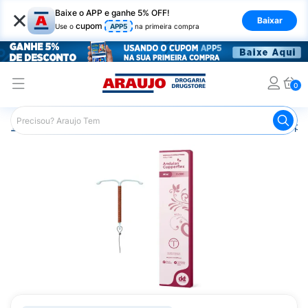
×
Baixe o APP e ganhe 5% OFF!
Baixar
cupom
Use o
APP5
na primeira compra
0
Araujo
Medicamentos
Saúde da Mulher
Anticoncepci