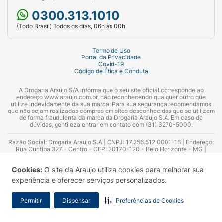
0300.313.1010
(Todo Brasil) Todos os dias, 06h às 00h
Termo de Uso
Portal da Privacidade
Covid-19
Código de Ética e Conduta
A Drogaria Araujo S/A informa que o seu site oficial corresponde ao
endereço www.araujo.com.br, não reconhecendo qualquer outro que
utilize indevidamente da sua marca. Para sua segurança recomendamos
que não sejam realizadas compras em sites desconhecidos que se utilizem
de forma fraudulenta da marca da Drogaria Araujo S.A. Em caso de
dúvidas, gentileza entrar em contato com (31) 3270-5000.
Razão Social: Drogaria Araujo S.A | CNPJ: 17.256.512.0001-16 | Endereço:
Rua Curitiba 327 - Centro - CEP: 30170-120 - Belo Horizonte - MG |
Telefones: 0300.313.1010 e (31) 3270-5000 Horário de funcionamento -
06:00h às 00:00h | Consultores técnicos responsáveis: Hairton Ayres
Cookies:
O site da Araujo utiliza cookies para melhorar sua
Azevedo Guimarães – CRF 10.965 | Yasmin Silva Alvarenga – CRF 52.584 -
Consultor substituto: Thiago Aguiar Pinheiro - CRF Nº 13.748. Alvará
experiência e oferecer serviços personalizados.
Sanitário: 2025020713 | Autorização de Funcionamento da Empresa (AFE):
7.16355-1
Permitir
Dispensar
Preferências de Cookies