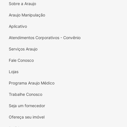
Sobre a Araujo
Atenção:
Este produto só pode ser inserido ou
removido por um médico devidamente
Araujo Manipulação
habilitado.
Aplicativo
Conteúdo da embalagem:
1 DIU.1 tubo de
Atendimentos Corporativos - Convênio
inserção com flange (marcador de
profundidade).1 haste sólida.3 etiquetas de
Serviços Araujo
rastreabilidade do produto.1 folheto
Instruções de Uso.1 folheto Informações para
Fale Conosco
a Mulher.
Lojas
Programa Araujo Médico
Trabalhe Conosco
Seja um fornecedor
Ofereça seu imóvel