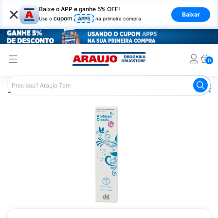
×
Baixe o APP e ganhe 5% OFF!
Baixar
cupom
Use o
APP5
na primeira compra
0
Araujo
Medicamentos
Saúde da Mulher
Anticoncepci