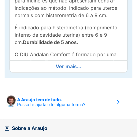
para mulheres que não apresentam contra-
indicações ao método. Indicado para úteros
normais com histerometria de 6 a 9 cm.
É indicado para histerometria (comprimento
interno da cavidade uterina) entre 6 e 9
cm.
Durabilidade de 5 anos.
O DIU Andalan Comfort é formado por uma
armação em T de polietileno contendo sulfato
Ver mais...
de bário para torná-lo radiopaco.Possui fio de
cobre envolto no braço vertical, cilindros de
cobre envoltos em cada ponta do braço
horizontal e um fio de náilon fixado à parte
terminal da armação.
A Araujo tem de tudo.
Posso te ajudar de alguma forma?
A armação de polietileno possui
aproximadamente 176mg. O fio de cobre
2
possui aproximadamente 380m
de
Sobre a Araujo
exposição.