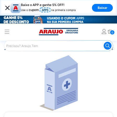
×
Baixe o APP e ganhe 5% OFF!
Baixar
cupom
Use o
APP5
na primeira compra
0
Araujo
Medicamentos
Saúde da Mulher
Anticoncepci