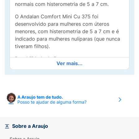
normais com histerometria de 5 a 7 cm.
O Andalan Comfort Mini Cu 375 foi
desenvolvido para mulheres com úteros
menores, com histerometria de 5 a 7 cm e é
indicado para mulheres nulíparas (que nunca
tiveram filhos).
Durabilidade de 5 anos.
Ver mais...
Confeccionado em polietileno inerte e
radiopaco(com sulfato de bário), em formato
ômega com superfície total de cobre ativo de
375 mm². Acompanha tubo aplicador com
A Araujo tem de tudo.
escala centimetrada, anel ajustável e êmbolo
Posso te ajudar de alguma forma?
pré-inserido.
O DIU Andalan Comfort é formado por uma
Sobre a Araujo
armação de polietileno com os braços
curvados para baixo para assegurar a sua
Sobre a Araujo