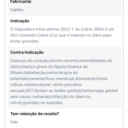
Fabricante
Injeflex
Dados disponíveis indicam que a efetividade
anticoncepcional do Dispositivo Intrauterino de
Indicação
Cobre, é aumentada pelo cobre que é liberado
O Dispositivo Intra-uterino (DIU) T de Cobre 380A é um
continuamente do fio e dos cilindros de cobre na
DIU contendo Cobre (Cu) que é inserido no útero para
cavidade uterina. O mecanismo exato pelo qual o
evitar gravidez.
cobre metálico aumenta o efeito anticoncepcional
Contra Indicação
de um Diu ainda não foi demonstrado. Existem
várias hipóteses, entre elas a interferência com o
Doenças do coração;aborto recente;anormalidades do
útero;doença grave do fígado;Doença de
transporte de esperma, fertilização, e
Wilson;diabetes;leucemia;terapia de
implantação.
esteróides;anemia;fluxo menstrual abundante;fortes
cólicas menstruais;ter vários parceiros
Estudos clínicos também sugerem que o Diu
sexuais;DST;feridas ou lesões genitais;hemorragia genital
previne a fertilização devido a um número
sem causa conhecida;infecção do útero ou
alterado ou falta de viabilidade dos
cérvix;gravidez ou suspeita.
espermatozóides.
Tem retenção de receita?
Não