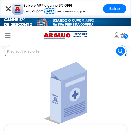
×
Baixe o APP e ganhe 5% OFF!
Baixar
cupom
Use o
APP5
na primeira compra
0
Araujo
Medicamentos
Saúde da Mulher
Anticoncepci