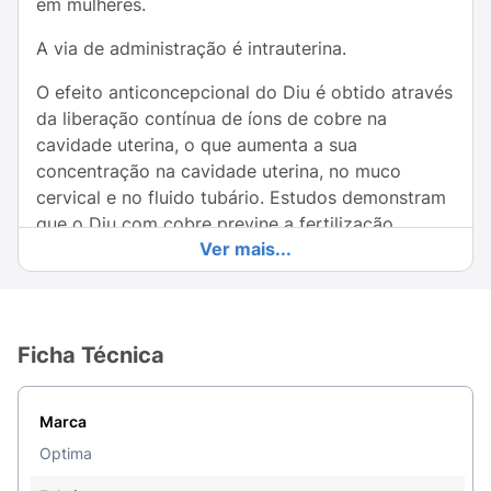
em mulheres.
A via de administração é intrauterina.
O efeito anticoncepcional do Diu é obtido através
da liberação contínua de íons de cobre na
cavidade uterina, o que aumenta a sua
concentração na cavidade uterina, no muco
cervical e no fluido tubário. Estudos demonstram
que o Diu com cobre previne a fertilização,
Ver mais...
reduzindo o número e viabilidade dos
espermatozóides que chegam à porção ampular
da trompa, onde está o óvulo, e alterando os
movimentos dos cílios das trompas, o que
Ficha Técnica
dificulta a movimentação do óvulo em direção ao
útero.
Marca
Indicado para úteros normais com histerometría
de 6 a 9 cm.
Optima