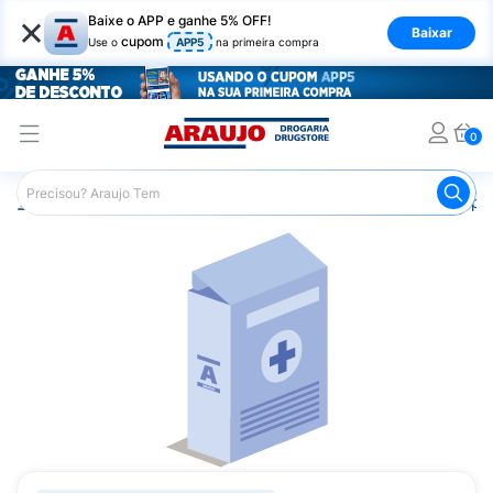
×
Baixe o APP e ganhe 5% OFF!
Baixar
cupom
Use o
APP5
na primeira compra
0
Araujo
Medicamentos
Saúde da Mulher
Anticoncepci