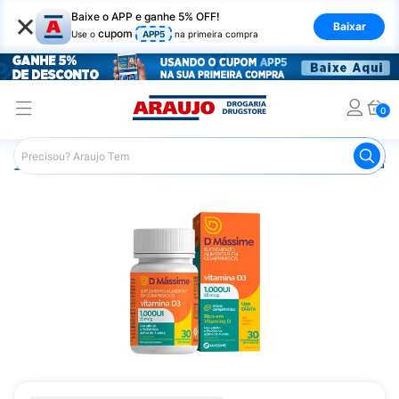
×
Baixe o APP e ganhe 5% OFF!
Baixar
cupom
Use o
APP5
na primeira compra
0
Araujo
Saúde e Bem Estar
Vitaminas e Minerais
Outra