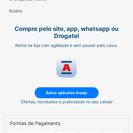
Embalagem Conveniente:
Pacote de 200g,
Bulário
a medida certa para ter na despensa ou
carregar com você.
Compre pelo site, app, whatsapp ou
Drogatel
Sugestão de Consumo:
Retire na loja com agilidade e sem passar pelo caixa.
Perfeito para acompanhar o seu café
expresso ou coado da tarde. Excelente opção
de sobremesa rápida e um mimo delicioso
para servir a visitas.
Ficha Técnica:
Marca:
Portão de Cambuí.
Baixar aplicativo Araujo
Ofertas, novidades e praticidade no seu celular
Produto:
Doce de Leite Tradicional.
Apresentação:
Tabletes / Cubos (Doce de
Corte).
Formas de Pagamento