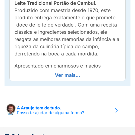
Leite Tradicional Portão de Cambuí
.
Produzido com maestria desde 1970, este
produto entrega exatamente o que promete:
"doce de leite de verdade". Com uma receita
clássica e ingredientes selecionados, ele
resgata as melhores memórias da infância e a
riqueza da culinária típica do campo,
derretendo na boca a cada mordida.
Apresentado em charmosos e macios
tabletes (formato de corte)
, cada docinho
Ver mais...
vem carinhosamente estampado com a
vaquinha mascote da marca. É a opção
perfeita para quem não abre mão daquela
textura que é firme por fora e incrivelmente
A Araujo tem de tudo.
cremosa por dentro. A embalagem de 200g
Posso te ajudar de alguma forma?
com visor transparente permite ver a
qualidade do produto e oferece a praticidade
ideal para você levar na bolsa, servir como