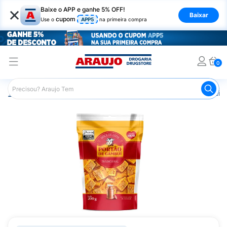
×
Baixe o APP e ganhe 5% OFF!
Baixar
cupom
Use o
APP5
na primeira compra
0
Araujo
Mercado
Doces e Bombonieres
Doce de Leite