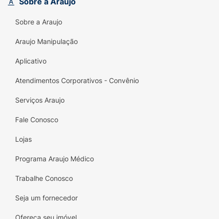
Sobre a Araujo
sobremesa após o almoço ou saborear
sempre que bater a vontade de um doce com
Sobre a Araujo
gostinho de casa de vó.
Araujo Manipulação
Principais Benefícios:
Aplicativo
Sabor Autêntico e Tradicional:
Receita
original mantida desde 1970, garantindo a
Atendimentos Corporativos - Convênio
qualidade do verdadeiro doce de leite.
Serviços Araujo
Formato Prático:
Tabletes (doces de corte)
individuais, fáceis de consumir e ideais para
Fale Conosco
compartilhar.
Lojas
Textura Macia:
Ponto perfeito que não é
Programa Araujo Médico
excessivamente cristalizado,
proporcionando uma experiência que
Trabalhe Conosco
derrete na boca.
Seja um fornecedor
Visual Cuidadoso:
Cubinhos estampados
que agregam charme na hora de servir.
Ofereça seu imóvel