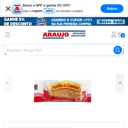
×
Baixe o APP e ganhe 5% OFF!
Baixar
cupom
Use o
APP5
na primeira compra
0
Araujo
Mercado
Doces e Bombonieres
Doce de Leite