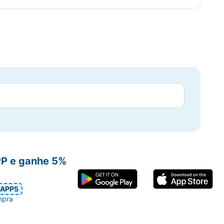
PP e ganhe 5%
APP5
mpra