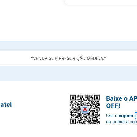
"VENDA SOB PRESCRIÇÃO MÉDICA."
Baixe o A
atel
OFF!
Use o
cupom
na primeira co