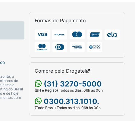
Formas de Pagamento
sco
Compre pelo
Drogatel
zonte, a
milhares de
(31) 3270-5000
eirismo e
ting do Brasil
(BH e Região) Todos os dias, 06h às 00h
o é de hoje
camentos com
0300.313.1010.
(Todo Brasil) Todos os dias, 06h às 00h