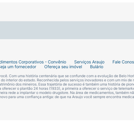
dimentos Corporativos - Convênio
Serviços Araujo
Fale Cono
Seja um fornecedor
Ofereça seu imóvel
Bulário
 você. Com uma história centenária que se confunde com a evolução de Belo Hori
s do interior do estado. Reconhecida pelos serviços inovadores e com um mix de 
trimônio dos mineiros. Essa trajetória de sucesso é também uma história de pion
 oferecer o plantão 24 horas (1933), a primeira a oferecer o serviço de telemarke
primeira rede a implantar o modelo drugstore. Na área de medicamentos, também nã
 novo para uma confiança antiga: de que na Araujo você sempre encontra medi