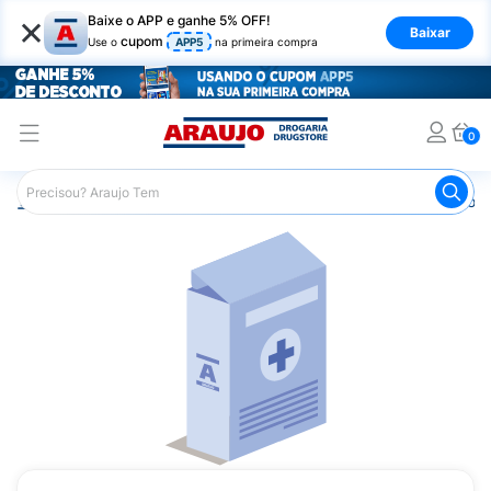
×
Baixe o APP e ganhe 5% OFF!
Baixar
cupom
Use o
APP5
na primeira compra
0
Araujo
Medicamentos
Remédios para Dor
Remédio p