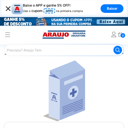
×
Baixe o APP e ganhe 5% OFF!
Baixar
cupom
Use o
APP5
na primeira compra
0
Araujo
Medicamentos
Remédio para o Estômago e Gastro