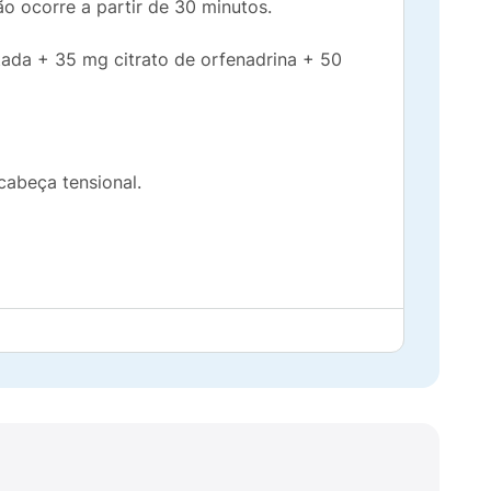
o ocorre a partir de 30 minutos.
da + 35 mg citrato de orfenadrina + 50
cabeça tensional.
pirona – derivados de pirazolonas (ex.:
por exemplo, casos anteriores de
m relação a um destes medicamentos;
agem do conteúdo no estômago e intestino),