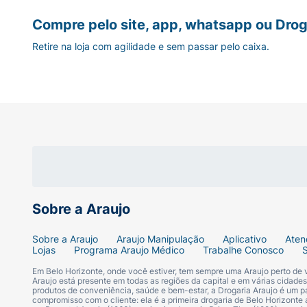
Erupção cutânea disseminada, temperatu
Compre pelo site, app, whatsapp ou Drog
Retire na loja com agilidade e sem passar pelo caixa.
linfonodos aumentados (Reação Cutânea
Distúrbios do sangue e sistema linfático: 
glóbulos brancos no sangue) e tromboci
Dorflex ter sido utilizado previamente em
mucosa (ex.: orofaríngea, anorretal, geni
pacientes recebendo tratamento com antib
de plaquetas incluem maior tendência p
Foram relatados casos muito raros de ane
medula óssea) associada ao uso de orfena
Sobre a Araujo
Distúrbios vasculares: reações de queda 
Sobre a Araujo
Araujo Manipulação
Aplicativo
Aten
queda na pressão sanguínea transitórias 
Lojas
Programa Araujo Médico
Trabalhe Conosco
sanguínea.
Em Belo Horizonte, onde você estiver, tem sempre uma Araujo perto de
Araujo está presente em todas as regiões da capital e em várias cidade
produtos de conveniência, saúde e bem-estar, a Drogaria Araujo é um pa
Distúrbios renais e urinários: em casos 
compromisso com o cliente: ela é a primeira drogaria de Belo Horizonte a