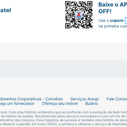
Baixe o A
ra corporal elevada (febre > 38ºC);
atel
OFF!
Use o
cupom
 Associada à Eosinofilia e Sintomas Sistêmicos ou síndro
na primeira co
anemia aplástica, agranulocitose e pancitopenia, incluindo 
topenia (redução do número de plaquetas). Estas reaçõe
 muitas ocasiões, sem complicações. Sinais típicos de agra
tal), inflamação na garganta, febre (mesmo inesperadamente
ióticos, os sinais típicos de agranulocitose podem ser mí
ara sangramento e aparecimento de manchas vermelhas ou 
mia aplástica (produção de quantidade insuficiente de gló
drina.
na pressão sanguínea isoladas. Podem ocorrer, ocasionalm
dimentos Corporativos - Convênio
Serviços Araujo
Fale Cono
isoladas; em casos raros, estas reações apresentam-se sob
Seja um fornecedor
Ofereça seu imóvel
Bulário
 você. Com uma história centenária que se confunde com a evolução de Belo Hori
s do interior do estado. Reconhecida pelos serviços inovadores e com um mix de 
trimônio dos mineiros. Essa trajetória de sucesso é também uma história de pion
muito raros, especialmente em pacientes com histórico de d
 oferecer o plantão 24 horas (1933), a primeira a oferecer o serviço de telemarke