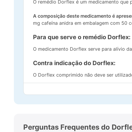
O remédio Dorflex é um medicamento que pos
A composição deste medicamento é apres
mg cafeína anidra em embalagem com 50 c
Para que serve o remédio Dorflex:
O medicamento Dorflex serve para alívio da 
Contra indicação do Dorflex:
O Dorflex comprimido não deve ser utilizad
Reações alérgicas, tais como reações cu
Alergia ou intolerância a qualquer um do
fenilbutazona, oxifembutazona) ou a piraz
agranulocitose (diminuição acentuada na
Perguntas Frequentes do Dorfl
Glaucoma (aumento da pressão intraocular