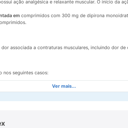
sui ação analgésica e relaxante muscular. O início da açã
entada em
comprimidos com 300 mg de dipirona monoidrata
omprimidos.
dor associada a contraturas musculares, incluindo dor de 
o nos seguintes casos:
Ver mais...
tâneas graves com este medicamento;
s componentes da fórmula ou a analgésicos semelhantes à di
olidinas (ex.: fenilbutazona, oxifembutazona) – incluindo, 
 contagem de leucócitos do sangue – glóbulos brancos) e
ex
), obstrução pilórica ou duodenal (estreitamento da pass