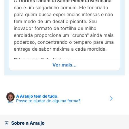
O
Doritos Dinamita Sabor Pimenta Mexicana
não é um salgadinho comum. Ele foi criado
para quem busca experiências intensas e não
tem medo de um desafio picante. Seu
inovador formato de tortilha de milho
enrolada proporciona um "crunch" ainda mais
poderoso, concentrando o tempero para uma
entrega de sabor máxima a cada mordida.
Diferenciais Estratégicos:
Ver mais...
Formato Dinamita:
As tortilhas enroladas
(taquitos) garantem uma textura extra
crocante e uma experiência de consumo
diferenciada.
A Araujo tem de tudo.
Posso te ajudar de alguma forma?
Intensidade Máxima:
O sabor Pimenta
Mexicana entrega um nível de ardência
elevado, inspirado na autêntica culinária
Sobre a Araujo
caliente
.