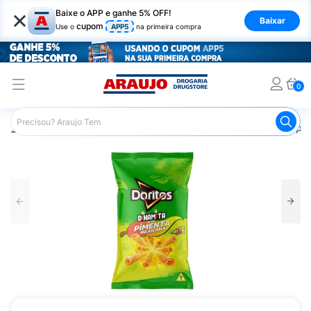
×
Baixe o APP e ganhe 5% OFF!
Baixar
cupom
Use o
APP5
na primeira compra
0
Araujo
Mercado
Salgadinhos e Snacks
Batata Chips