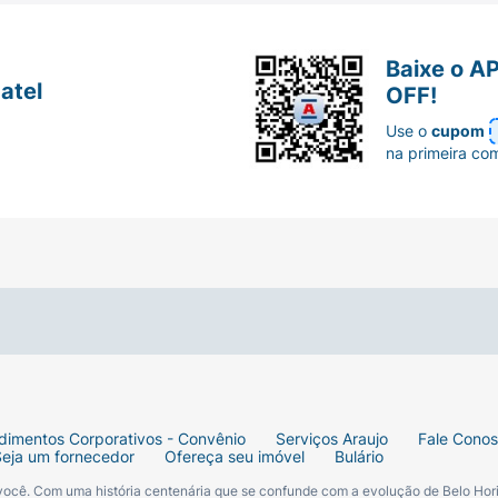
Baixe o A
atel
OFF!
Use o
cupom
na primeira co
º 1 do mundo.
dimentos Corporativos - Convênio
Serviços Araujo
Fale Cono
Seja um fornecedor
Ofereça seu imóvel
Bulário
 você. Com uma história centenária que se confunde com a evolução de Belo Hori