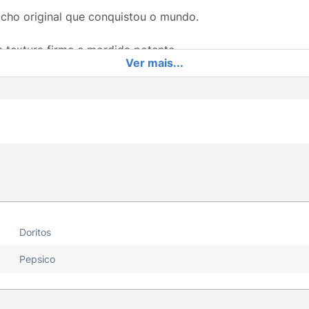
cho original que conquistou o mundo.
m textura firme e mordida potente.
Ver mais...
uma experiência ainda mais intensa.
u para montar pratos inspirados na culinária mexicana.
 sua vontade ou compartilhar.
Nacho como ingrediente principal de um
Nacho Libre
caseiro
om pimenta. É o acompanhamento perfeito para o seu próxim
Doritos
Pepsico