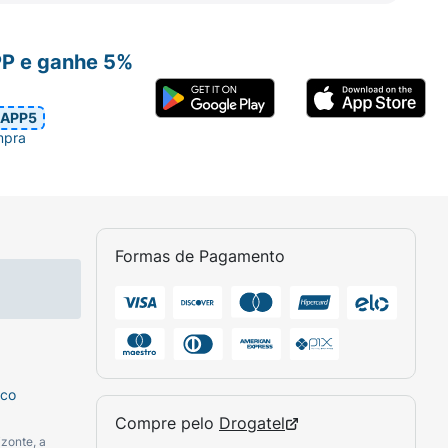
PP e ganhe 5%
APP5
mpra
Formas de Pagamento
sco
Compre pelo
Drogatel
zonte, a