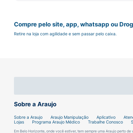
Sabor:
Queijo Nacho.
Peso Líquido:
183g.
Compre pelo site, app, whatsapp ou Drog
Base:
Milho.
Retire na loja com agilidade e sem passar pelo caixa.
Destaques:
Nova Receita, Tortilla Chip n
Sobre a Araujo
Sobre a Araujo
Araujo Manipulação
Aplicativo
Aten
Lojas
Programa Araujo Médico
Trabalhe Conosco
Em Belo Horizonte, onde você estiver, tem sempre uma Araujo perto de