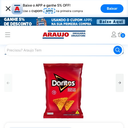
×
Baixe o APP e ganhe 5% OFF!
Baixar
cupom
Use o
APP5
na primeira compra
0
Araujo
Mercado
Salgadinhos e Snacks
Salgadinhos