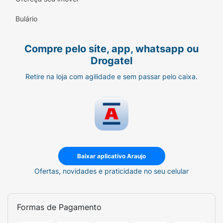
Utilize-o como base para
Nachos Supreme
,
Bulário
adicionando carne moída temperada, queijo
derretido, sour cream e pimenta jalapeño. É o
sucesso garantido de qualquer festa.
Compre pelo site, app, whatsapp ou
Drogatel
Ficha Técnica:
Retire na loja com agilidade e sem passar pelo caixa.
Marca:
Doritos (PepsiCo).
Sabor:
Queijo Nacho.
Peso Líquido:
257g.
Base:
Milho.
Baixar aplicativo Araujo
Destaques:
Nova Receita, Salgadinho de
Ofertas, novidades e praticidade no seu celular
Milho com Queijo.
Formas de Pagamento