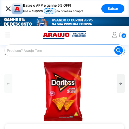
×
Baixe o APP e ganhe 5% OFF!
Baixar
cupom
Use o
APP5
na primeira compra
0
Araujo
Mercado
Salgadinhos e Snacks
Salgadinhos