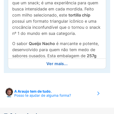
que um snack; é uma experiência para quem
busca intensidade em cada mordida. Feito
com milho selecionado, este
tortilla chip
possui um formato triangular icônico e uma
crocância inconfundível que o tornou o snack
nº 1 do mundo em sua categoria.
O sabor
Queijo Nacho
é marcante e potente,
desenvolvido para quem não tem medo de
sabores ousados. Esta embalagem de
257g
(tamanho família) é perfeita para momentos
Ver mais...
de celebração, seja para acompanhar uma
maratona de séries, jogar videogame com os
amigos ou turbinar o churrasco. Com sua
nova receita
, Doritos mantém o legado de ser
A Araujo tem de tudo.
o acompanhamento ideal para quem quer
Posso te ajudar de alguma forma?
"dar um play" na diversão com muita atitude.
Principais Benefícios: