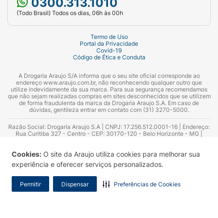
0300.313.1010
(Todo Brasil) Todos os dias, 06h às 00h
Termo de Uso
Portal da Privacidade
Covid-19
Código de Ética e Conduta
A Drogaria Araujo S/A informa que o seu site oficial corresponde ao
endereço www.araujo.com.br, não reconhecendo qualquer outro que
utilize indevidamente da sua marca. Para sua segurança recomendamos
que não sejam realizadas compras em sites desconhecidos que se utilizem
de forma fraudulenta da marca da Drogaria Araujo S.A. Em caso de
dúvidas, gentileza entrar em contato com (31) 3270-5000.
Razão Social: Drogaria Araujo S.A | CNPJ: 17.256.512.0001-16 | Endereço:
Rua Curitiba 327 - Centro - CEP: 30170-120 - Belo Horizonte - MG |
Telefones: 0300.313.1010 e (31) 3270-5000 Horário de funcionamento -
06:00h às 00:00h | Consultores técnicos responsáveis: Hairton Ayres
Cookies:
O site da Araujo utiliza cookies para melhorar sua
Azevedo Guimarães – CRF 10.965 | Yasmin Silva Alvarenga – CRF 52.584 -
Consultor substituto: Thiago Aguiar Pinheiro - CRF Nº 13.748. Alvará
experiência e oferecer serviços personalizados.
Sanitário: 2025020713 | Autorização de Funcionamento da Empresa (AFE):
7.16355-1
Permitir
Dispensar
Preferências de Cookies