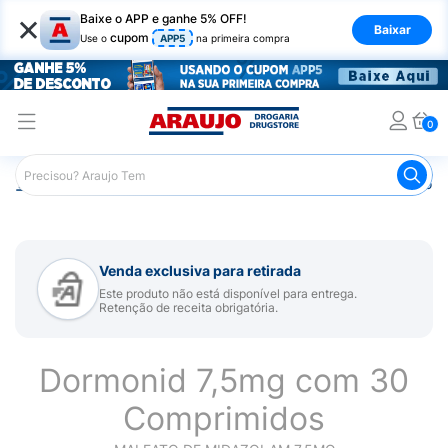
×
Baixe o APP e ganhe 5% OFF!
Baixar
cupom
Use o
APP5
na primeira compra
0
Araujo
Medicamentos
Remédio para Sistema Nervoso Ce
Venda exclusiva para retirada
Este produto não está disponível para entrega.
Retenção de receita obrigatória.
Dormonid 7,5mg com 30
Comprimidos