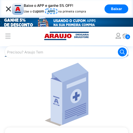
×
Baixe o APP e ganhe 5% OFF!
Baixar
cupom
Use o
APP5
na primeira compra
0
Araujo
Medicamentos
Saúde dos Olhos
Remédio par