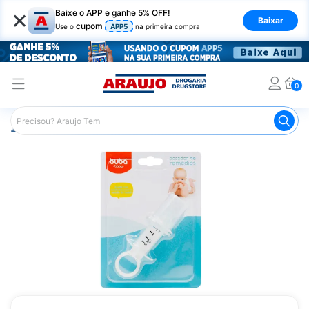
×
Baixe o APP e ganhe 5% OFF!
Baixar
cupom
Use o
APP5
na primeira compra
0
Araujo
Infantil
Acessórios para Alimentação Infantil
D