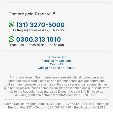
Compre pelo
Drogatel
(31) 3270-5000
(BH e Região) Todos os dias, 06h às 00h
0300.313.1010
(Todo Brasil) Todos os dias, 06h às 00h
Termo de Uso
Portal da Privacidade
Covid-19
Código de Ética e Conduta
A Drogaria Araujo S/A informa que o seu site oficial corresponde ao
endereço www.araujo.com.br, não reconhecendo qualquer outro que
utilize indevidamente da sua marca. Para sua segurança recomendamos
que não sejam realizadas compras em sites desconhecidos que se utilizem
de forma fraudulenta da marca da Drogaria Araujo S.A. Em caso de
dúvidas, gentileza entrar em contato com (31) 3270-5000.
Razão Social: Drogaria Araujo S.A | CNPJ: 17.256.512.0001-16 | Endereço:
Rua Curitiba 327 - Centro - CEP: 30170-120 - Belo Horizonte - MG |
Telefones: 0300.313.1010 e (31) 3270-5000 Horário de funcionamento -