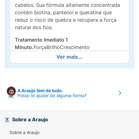
cabelos. Sua fórmula altamente concentrada
contém biotina, pantenol e queratina que
reduz o risco de quebra e recupera a força
natural dos fios.
Tratamento Imediato 1
Minuto.
ForçaBrilhoCrescimento
Ver mais...
Modo de uso:
Lave os cabelos com Shampoo
Haskell de sua preferência. Aplique a Dose
Concentrada Cavalo Forte mecha a mecha,
do comprimento às pontas. Massageie e
deixe agir por apenas 1 minuto. Enxágue. Se
A Araujo tem de tudo.
Posso te ajudar de alguma forma?
preferir, faça uso de touca térmica. Use
também outros produtos da linha Cavalo
Forte Haskell. O uso contínuo da linha
completa Cavalo Forte auxilia no
Sobre a Araujo
crescimento.
Sobre a Araujo