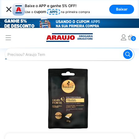
×
Baixe o APP e ganhe 5% OFF!
Baixar
cupom
Use o
APP5
na primeira compra
0
Araujo
Cabelo
Tratamento e Hidratação
Máscaras Ca