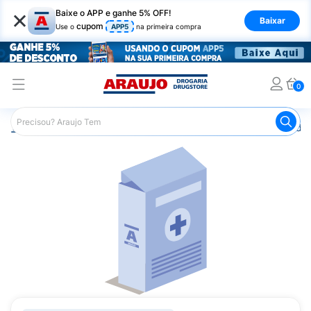
×
Baixe o APP e ganhe 5% OFF!
Baixar
cupom
Use o
APP5
na primeira compra
0
Araujo
Medicamentos
Remédios Hormonais
Remédio 