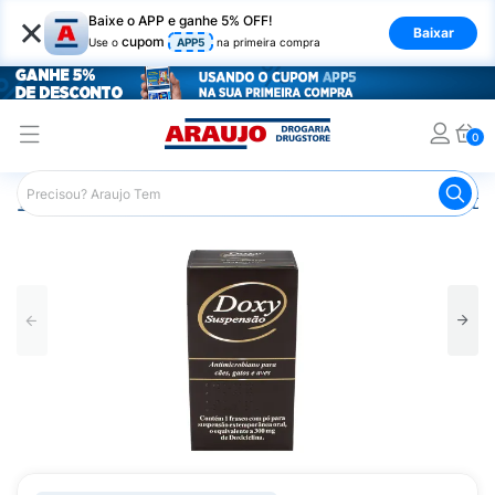
×
Baixe o APP e ganhe 5% OFF!
Baixar
cupom
Use o
APP5
na primeira compra
0
Araujo
Pet Shop
Cachorros
Antibiótico Canino
Dox