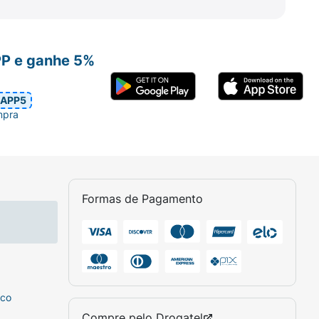
PP e ganhe 5%
APP5
mpra
Formas de Pagamento
sco
Compre pelo
Drogatel