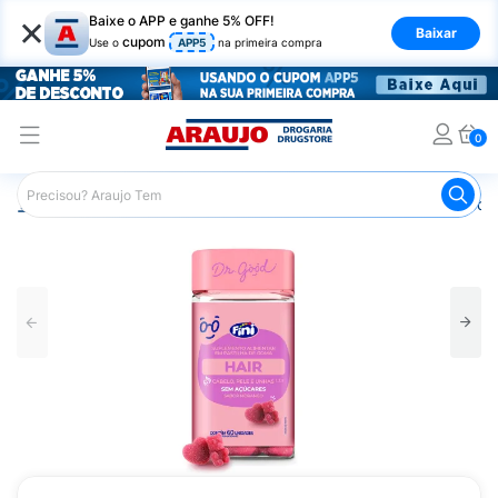
×
Baixe o APP e ganhe 5% OFF!
Baixar
cupom
Use o
APP5
na primeira compra
0
Araujo
Beleza e Cuidados
Nutricosméticos
Dr Good H