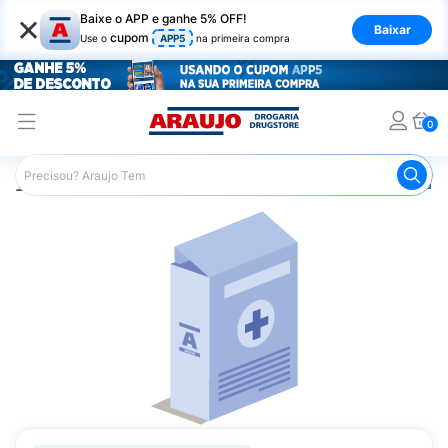
×
Baixe o APP e ganhe 5% OFF!
Baixar
cupom
Use o
APP5
na primeira compra
0
Araujo
Medicamentos
Remédio para o Estômago e Gastro