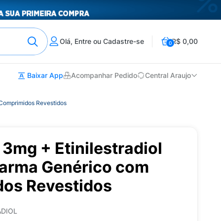
Olá, Entre ou Cadastre-se
R$ 0,00
0
Baixar App
Acompanhar Pedido
Central Araujo
 Comprimidos Revestidos
3mg + Etinilestradiol
arma Genérico com
os Revestidos
ADIOL