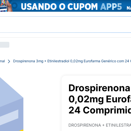
nal
Drospirenona 3mg + Etinilestradiol 0,02mg Eurofarma Genérico com 24
Drospirenona 
0,02mg Eurof
24 Comprimid
DROSPIRENONA + ETINILESTR