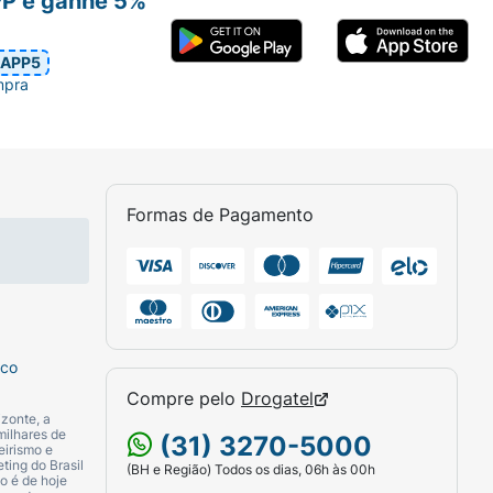
PP e ganhe 5%
APP5
mpra
Formas de Pagamento
sco
Compre pelo
Drogatel
zonte, a
milhares de
(31) 3270-5000
eirismo e
ting do Brasil
(BH e Região) Todos os dias, 06h às 00h
o é de hoje