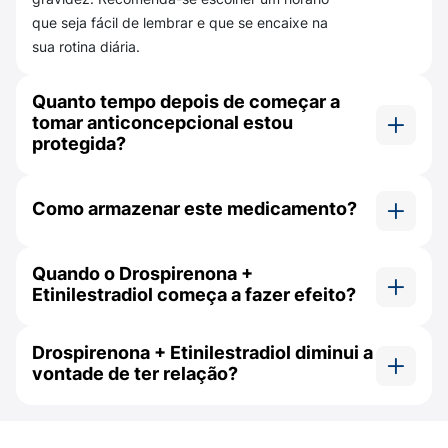
Contribui para melhora da acne e
que seja fácil de lembrar e que se encaixe na
oleosidade.
sua rotina diária.
Como usar Drospirenona 3mg +
Etinilestradiol 0,03mg?
Quanto tempo depois de começar a
tomar anticoncepcional estou
Este medicamento deve ser usado seguindo
protegida?
as indicações da cartela, 1 vez ao dia. Após o
Quando o uso de Drospirenona com
primeiro comprimido, é importante ingerir os
Etinilestradiol é iniciado no primeiro dia do ciclo
demais aproximadamente no mesmo horário.
Como armazenar este medicamento?
menstrual, ou seja, no primeiro dia da
Após ter tomado todos os 24 comprimidos, é
menstruação, a proteção contraceptiva é
Drospirenona + Etinilestradiol deve ser mantido
necessário realizar uma pausa de 4 dias.
Quando o Drospirenona +
imediata. No entanto, caso a paciente comece a
em temperatura ambiente (15˚C a 30˚C),
Nesse período deve ocorrer a menstruação e
Etinilestradiol começa a fazer efeito?
tomar o anticoncepcional em qualquer outro dia
protegido da luz e da umidade.
a próxima cartela deve ser iniciada no 5º dia,
do seu ciclo, é recomendado usar um método
o que ajuda a manter a regularidade de
Na prática, o anticoncepcional começa a fazer
contraceptivo adicional, como um preservativo,
sempre se iniciar uma cartela nos mesmos
Drospirenona + Etinilestradiol diminui a
efeito, ou seja, bloquear o eixo hipotálamo-
durante os primeiros 7 dias de uso.
dias da semana.
vontade de ter relação?
hipófise-ovário a partir do 7º dia de uso da
cartela. É necessário saber que isso é válido
Este medicamento afeta a produção da
O que fazer em caso de sangramento
tanto para a pílula contínua, que você usa todos
inesperado?
testosterona pelo ovário, logo, pode diminuir a