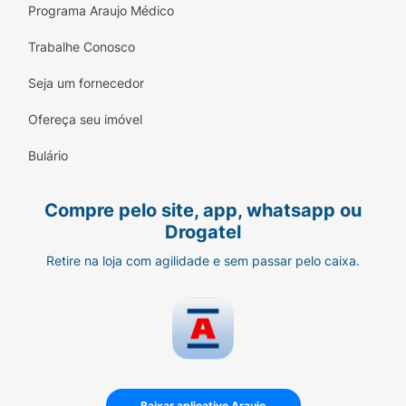
O sangramento pode ocorrer fora da época
Programa Araujo Médico
esperada. Ao tomar os comprimidos no
mesmo horário, a efetividade se mantém.
Trabalhe Conosco
Caso o sangramento não ocorra por dois
Seja um fornecedor
meses seguidos, consulte seu médico antes
de seguir para uma nova cartela.
Ofereça seu imóvel
Quais os efeitos colaterais de
Bulário
Drospirenona 3mg + Etinilestradiol
0,03mg?
Compre pelo site, app, whatsapp ou
Existem diferentes reações que são
Drogatel
conhecidas pelo laboratório.
Retire na loja com agilidade e sem passar pelo caixa.
Entre as mais comuns:
alterações de humor;
estado depressivo;
enxaqueca, entre outras reações.
Baixar aplicativo Araujo