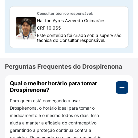
corretamente as instruções de uso, conhecer
as possíveis reações adversas e saber o que
Consultor técnico responsável:
fazer caso a paciente se esqueça de tomar
Hairton Ayres Azevedo Guimarães
um comprimido. É importante ressaltar que,
CRF 10.965
para o uso contínuo deste medicamento, é
Este conteúdo foi criado sob a supervisão
necessário receita médica.
técnica do Consultor responsável.
Separamos essas e outras informações
importantes a seguir.
Perguntas Frequentes do Drospirenona
Para que serve Drospirenona 3mg +
Etinilestradiol 0,03mg?
Qual o melhor horário para tomar
Este medicamento, uma combinação de
Drospirenona?
drospirenona
e
etinilestradiol
, geralmente é
Para quem está começando a usar
receitado para os seguintes usos:
Drospirenona, o horário ideal para tomar o
medicamento é o mesmo todos os dias. Isso
Prevenção da gravidez;
ajuda a manter a eficácia do contraceptivo,
Alívio dos sintomas da retenção de líquidos;
garantindo a proteção contínua contra a
gravidez. Recomenda-se escolher um horário