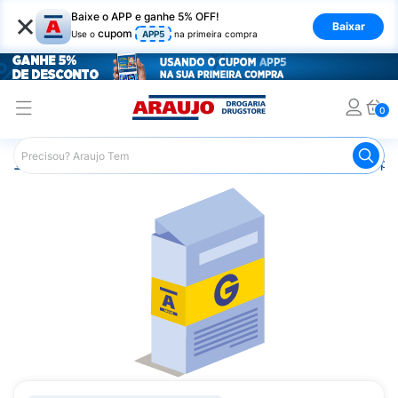
×
Baixe o APP e ganhe 5% OFF!
Baixar
cupom
Use o
APP5
na primeira compra
0
Araujo
Medicamentos
Saúde da Mulher
Anticoncepci