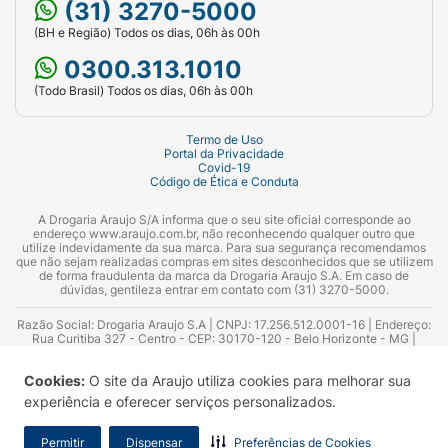
(31) 3270-5000
(BH e Região) Todos os dias, 06h às 00h
0300.313.1010
(Todo Brasil) Todos os dias, 06h às 00h
Termo de Uso
Portal da Privacidade
Covid-19
Código de Ética e Conduta
A Drogaria Araujo S/A informa que o seu site oficial corresponde ao
endereço www.araujo.com.br, não reconhecendo qualquer outro que
utilize indevidamente da sua marca. Para sua segurança recomendamos
que não sejam realizadas compras em sites desconhecidos que se utilizem
de forma fraudulenta da marca da Drogaria Araujo S.A. Em caso de
dúvidas, gentileza entrar em contato com (31) 3270-5000.
Razão Social: Drogaria Araujo S.A | CNPJ: 17.256.512.0001-16 | Endereço:
Rua Curitiba 327 - Centro - CEP: 30170-120 - Belo Horizonte - MG |
Telefones: 0300.313.1010 e (31) 3270-5000 Horário de funcionamento -
06:00h às 00:00h | Consultores técnicos responsáveis: Hairton Ayres
Cookies:
O site da Araujo utiliza cookies para melhorar sua
Azevedo Guimarães – CRF 10.965 | Yasmin Silva Alvarenga – CRF 52.584 -
Consultor substituto: Thiago Aguiar Pinheiro - CRF Nº 13.748. Alvará
experiência e oferecer serviços personalizados.
Sanitário: 2025020713 | Autorização de Funcionamento da Empresa (AFE):
7.16355-1
Permitir
Dispensar
Preferências de Cookies