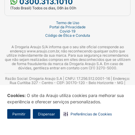
0300.313.1010
(Todo Brasil) Todos os dias, 06h às 00h
Termo de Uso
Portal da Privacidade
Covid-19
Código de Ética e Conduta
A Drogaria Araujo S/A informa que o seu site oficial corresponde ao
endereço www.araujo.com.br, não reconhecendo qualquer outro que
utilize indevidamente da sua marca. Para sua segurança recomendamos
que não sejam realizadas compras em sites desconhecidos que se utilizem
de forma fraudulenta da marca da Drogaria Araujo S.A. Em caso de
dúvidas, gentileza entrar em contato com (31) 3270-5000.
Razão Social: Drogaria Araujo S.A | CNPJ: 17.256.512.0001-16 | Endereço:
Rua Curitiba 327 - Centro - CEP: 30170-120 - Belo Horizonte - MG |
Telefones: 0300.313.1010 e (31) 3270-5000 Horário de funcionamento -
06:00h às 00:00h | Consultores técnicos responsáveis: Hairton Ayres
Cookies:
O site da Araujo utiliza cookies para melhorar sua
Azevedo Guimarães – CRF 10.965 | Yasmin Silva Alvarenga – CRF 52.584 -
Consultor substituto: Thiago Aguiar Pinheiro - CRF Nº 13.748. Alvará
experiência e oferecer serviços personalizados.
Sanitário: 2025020713 | Autorização de Funcionamento da Empresa (AFE):
7.16355-1
Permitir
Dispensar
Preferências de Cookies