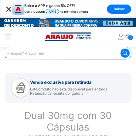
×
Baixe o APP e ganhe 5% OFF!
Baixar
cupom
Use o
APP5
na primeira compra
0
Araujo
Medicamentos
Remédio para Sistema Nervoso Ce
Venda exclusiva para retirada
Este produto não está disponível para entrega.
Retenção de receita obrigatória.
Dual 30mg com 30
Cápsulas