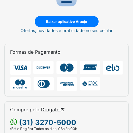
recomendável, a orientação de um profissional da
saúde. Ao guardar, mantenha sempre limpo e
realize o processo de higienização com água e
sabão neutro. Quando não estiver em uso,
Baixar aplicativo Araujo
conserve ao abrigo do calor, da luz e da umidade.
Ofertas, novidades e praticidade no seu celular
Formas de Pagamento
Compre pelo
Drogatel
(31) 3270-5000
(BH e Região) Todos os dias, 06h às 00h