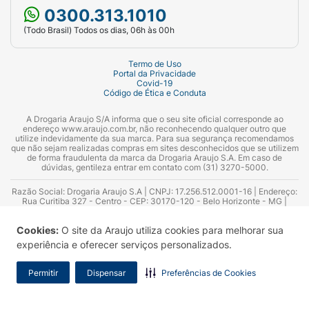
0300.313.1010
(Todo Brasil) Todos os dias, 06h às 00h
Termo de Uso
Portal da Privacidade
Covid-19
Código de Ética e Conduta
A Drogaria Araujo S/A informa que o seu site oficial corresponde ao
endereço www.araujo.com.br, não reconhecendo qualquer outro que
utilize indevidamente da sua marca. Para sua segurança recomendamos
que não sejam realizadas compras em sites desconhecidos que se utilizem
de forma fraudulenta da marca da Drogaria Araujo S.A. Em caso de
dúvidas, gentileza entrar em contato com (31) 3270-5000.
Razão Social: Drogaria Araujo S.A | CNPJ: 17.256.512.0001-16 | Endereço:
Rua Curitiba 327 - Centro - CEP: 30170-120 - Belo Horizonte - MG |
Telefones: 0300.313.1010 e (31) 3270-5000 Horário de funcionamento -
06:00h às 00:00h | Consultores técnicos responsáveis: Hairton Ayres
Cookies:
O site da Araujo utiliza cookies para melhorar sua
Azevedo Guimarães – CRF 10.965 | Yasmin Silva Alvarenga – CRF 52.584 -
Consultor substituto: Thiago Aguiar Pinheiro - CRF Nº 13.748. Alvará
experiência e oferecer serviços personalizados.
Sanitário: 2025020713 | Autorização de Funcionamento da Empresa (AFE):
7.16355-1
Permitir
Dispensar
Preferências de Cookies