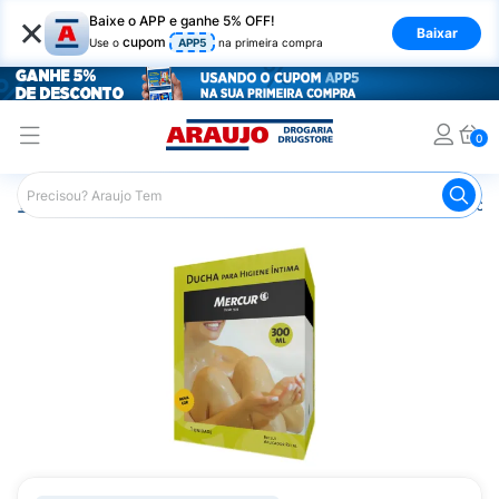
×
Baixe o APP e ganhe 5% OFF!
Baixar
cupom
Use o
APP5
na primeira compra
0
Araujo
Higiene Pessoal
Cuidados Íntimos
Acessórios 