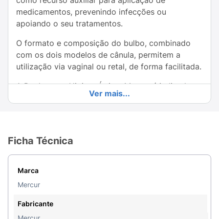
como recurso auxiliar para aplicação de
medicamentos, prevenindo infecções ou
apoiando o seu tratamentos.
O formato e composição do bulbo, combinado
com os dois modelos de cânula, permitem a
utilização via vaginal ou retal, de forma facilitada.
A Ducha para Higiene Íntima Mercur é indicada
Ver mais...
para higiene íntima, para a realização de enemas
e também para aplicação de medicamentos via
retal ou vaginal.
Ficha Técnica
Modo de montar
A ducha para higiene íntima
Mercur é composta por 3 partes A, B e C: Encaixe
a cânula retal (B) no bulbo (A). Mantenha o bulbo
Marca
pressionado e introduza no frasco com a água
Mercur
esterilizada ou a solução a ser empregada. Solte
lentamente o bulbo para aspirar o líquido do
Fabricante
frasco. Desta forma, a ducha está pronta para
Mercur