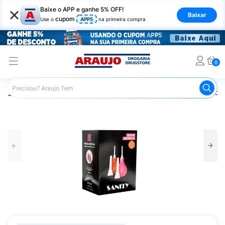
×
Baixe o APP e ganhe 5% OFF!
Baixar
cupom
Use o
APP5
na primeira compra
0
Araujo
Higiene Pessoal
Cuidados Íntimos
Acessórios 