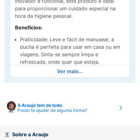
inovador e funcional, este produto é ideal
para proporcionar um cuidado especial na
hora da higiene pessoal.
Benefícios:
Praticidade: Leve e fácil de manusear, a
ducha é perfeita para usar em casa ou em
viagens. Sinta-se sempre limpa e
refrescada, onde quer que esteja.
Ver mais...
Higiene Superior: A ducha permite uma
limpeza mais eficaz, garantindo maior
conforto e bem-estar.
Design Atraente: Disponível em cores
A Araujo tem de tudo.
vibrantes, combina funcionalidade com
Posso te ajudar de alguma forma?
estilo, tornando a sua experiência ainda
mais agradável.
Sobre a Araujo
Como Usar: