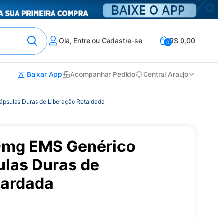
Olá, Entre ou Cadastre-se
R$ 0,00
0
Baixar App
Acompanhar Pedido
Central Araujo
psulas Duras de Liberação Retardada
0mg EMS Genérico
las Duras de
tardada