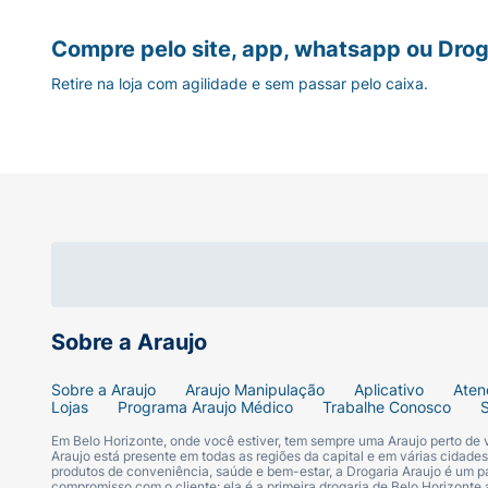
Compre pelo site, app, whatsapp ou Drog
Retire na loja com agilidade e sem passar pelo caixa.
Sobre a Araujo
Sobre a Araujo
Araujo Manipulação
Aplicativo
Aten
Lojas
Programa Araujo Médico
Trabalhe Conosco
Em Belo Horizonte, onde você estiver, tem sempre uma Araujo perto de
Araujo está presente em todas as regiões da capital e em várias cidade
produtos de conveniência, saúde e bem-estar, a Drogaria Araujo é um pa
compromisso com o cliente: ela é a primeira drogaria de Belo Horizonte a