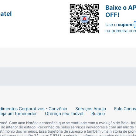
Baixe o A
atel
OFF!
Use o
cupom
na primeira co
dimentos Corporativos - Convênio
Serviços Araujo
Fale Cono
Seja um fornecedor
Ofereça seu imóvel
Bulário
 você. Com uma história centenária que se confunde com a evolução de Belo Hori
s do interior do estado. Reconhecida pelos serviços inovadores e com um mix de 
trimônio dos mineiros. Essa trajetória de sucesso é também uma história de pion
 oferecer o plantão 24 horas (1933), a primeira a oferecer o serviço de telemarke