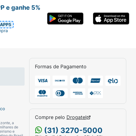
PP e ganhe 5%
APP5
mpra
Formas de Pagamento
sco
Compre pelo
Drogatel
zonte, a
milhares de
(31) 3270-5000
eirismo e
ting do Brasil