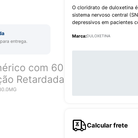
O cloridrato de duloxetina
sistema nervoso central (S
depressivos em pacientes c
da
Marca:
DULOXETINA
 para entrega.
érico com 60
ção Retardada
30.0MG
Calcular frete