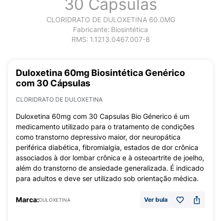
30 Cápsulas
CLORIDRATO DE DULOXETINA 60.0MG
Fabricante:
Biosintética
RMS:
1.1213.0467.007-8
Duloxetina 60mg Biosintética Genérico
com 30 Cápsulas
CLORIDRATO DE DULOXETINA
Duloxetina 60mg com 30 Capsulas Bio Génerico é um
medicamento utilizado para o tratamento de condições
como transtorno depressivo maior, dor neuropática
periférica diabética, fibromialgia, estados de dor crônica
associados à dor lombar crônica e à osteoartrite de joelho,
além do transtorno de ansiedade generalizada. É indicado
para adultos e deve ser utilizado sob orientação médica.
Marca:
Ver bula
DULOXETINA