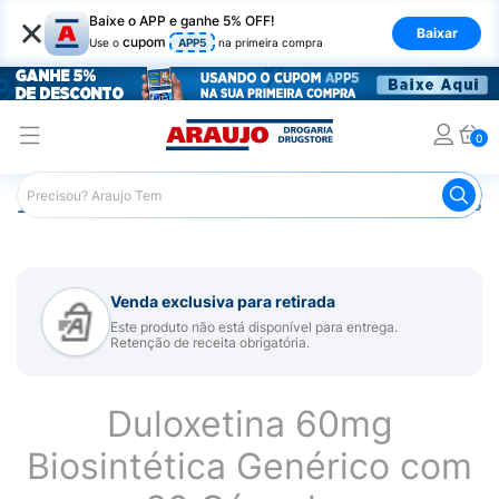
×
Baixe o APP e ganhe 5% OFF!
Baixar
cupom
Use o
APP5
na primeira compra
0
Araujo
Medicamentos
Remédio para Sistema Nervoso Ce
Venda exclusiva para retirada
Este produto não está disponível para entrega.
Retenção de receita obrigatória.
Duloxetina 60mg
Biosintética Genérico com