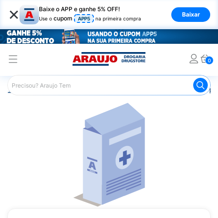
×
Baixe o APP e ganhe 5% OFF!
Baixar
cupom
Use o
APP5
na primeira compra
0
Araujo
Medicamentos
Saúde do Homem
Remédio par