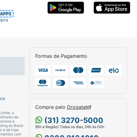
APP5
mpra
Formas de Pagamento
sco
Compre pelo
Drogatel
zonte, a
milhares de
(31) 3270-5000
eirismo e
ting do Brasil
(BH e Região) Todos os dias, 06h às 00h
o é de hoje
camentos com