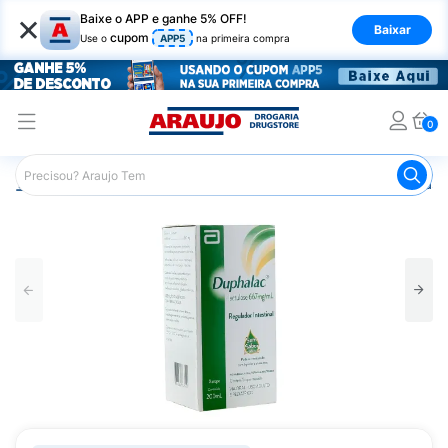
×
Baixe o APP e ganhe 5% OFF!
Baixar
cupom
Use o
APP5
na primeira compra
0
Araujo
Medicamentos
Remédio para o Estômago e Gastro