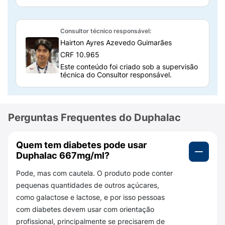
esvaziamento rápido do cólon. Essa limpeza
intestinal completa é necessária para permitir
que o médico visualize com clareza as
Consultor técnico responsável:
paredes do intestino durante o exame,
Hairton Ayres Azevedo Guimarães
devendo ser utilizado estritamente conforme
CRF 10.965
as doses e horários prescritos pela equipe
Este conteúdo foi criado sob a supervisão
médica.
técnica do Consultor responsável.
Como o xarope Duphalac Lactulose age
no organismo?
Perguntas Frequentes do Duphalac
A lactulose age aumentando o acúmulo de
água no bolo fecal. Na prática, isso ajuda a
Quem tem diabetes pode usar
amolecer as fezes e facilita sua eliminação,
Duphalac 667mg/ml?
contribuindo para restabelecer a regularidade
intestinal. O efeito não costuma ser imediato:
Pode, mas com cautela. O produto pode conter
os primeiros resultados podem aparecer após
pequenas quantidades de outros açúcares,
alguns dias de uso,
podendo levar até quatro
como galactose e lactose, e por isso pessoas
dias
em algumas pessoas, especialmente em
com diabetes devem usar com orientação
quem estava usando outro tipo de laxante
profissional, principalmente se precisarem de