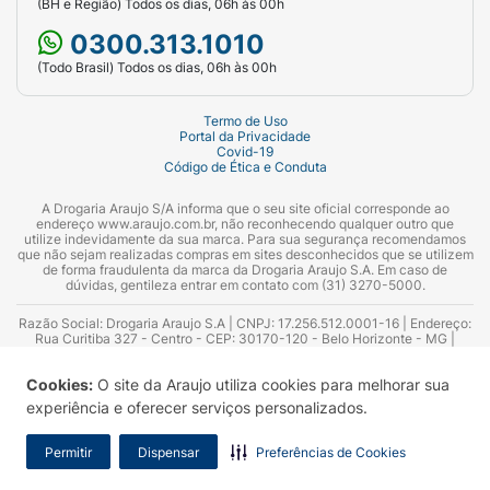
(BH e Região) Todos os dias, 06h às 00h
0300.313.1010
(Todo Brasil) Todos os dias, 06h às 00h
Termo de Uso
Portal da Privacidade
Covid-19
Código de Ética e Conduta
A Drogaria Araujo S/A informa que o seu site oficial corresponde ao
endereço www.araujo.com.br, não reconhecendo qualquer outro que
utilize indevidamente da sua marca. Para sua segurança recomendamos
que não sejam realizadas compras em sites desconhecidos que se utilizem
de forma fraudulenta da marca da Drogaria Araujo S.A. Em caso de
dúvidas, gentileza entrar em contato com (31) 3270-5000.
Razão Social: Drogaria Araujo S.A | CNPJ: 17.256.512.0001-16 | Endereço:
Rua Curitiba 327 - Centro - CEP: 30170-120 - Belo Horizonte - MG |
Telefones: 0300.313.1010 e (31) 3270-5000 Horário de funcionamento -
06:00h às 00:00h | Consultores técnicos responsáveis: Hairton Ayres
Cookies:
O site da Araujo utiliza cookies para melhorar sua
Azevedo Guimarães – CRF 10.965 | Yasmin Silva Alvarenga – CRF 52.584 -
Consultor substituto: Thiago Aguiar Pinheiro - CRF Nº 13.748. Alvará
experiência e oferecer serviços personalizados.
Sanitário: 2025020713 | Autorização de Funcionamento da Empresa (AFE):
7.16355-1
Permitir
Dispensar
Preferências de Cookies