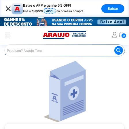
×
Baixe o APP e ganhe 5% OFF!
Baixar
cupom
Use o
APP5
na primeira compra
0
Araujo
Medicamentos
Mais Medicamentos
Dupixent 