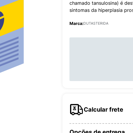
chamado tansulosina) é des
sintomas da hiperplasia pro
Marca:
DUTASTERIDA
Calcular frete
Opções de entrega