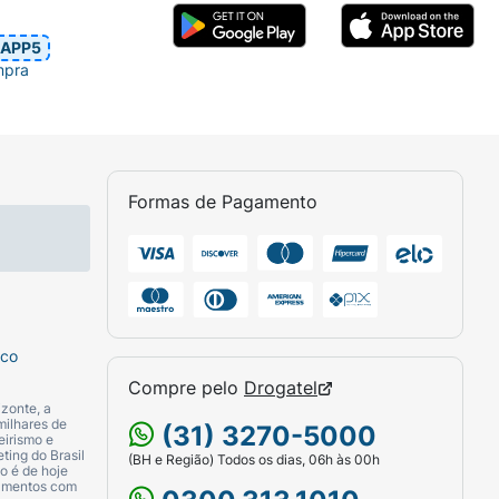
APP5
mpra
Formas de Pagamento
sco
Compre pelo
Drogatel
zonte, a
milhares de
(31) 3270-5000
eirismo e
ting do Brasil
(BH e Região) Todos os dias, 06h às 00h
o é de hoje
camentos com