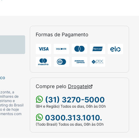
Formas de Pagamento
sco
Compre pelo
Drogatel
zonte, a
milhares de
(31) 3270-5000
eirismo e
ting do Brasil
(BH e Região) Todos os dias, 06h às 00h
o é de hoje
camentos com
0300.313.1010.
(Todo Brasil) Todos os dias, 06h às 00h