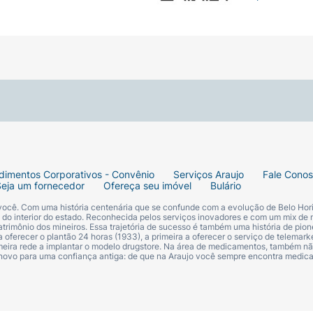
dimentos Corporativos - Convênio
Serviços Araujo
Fale Cono
Seja um fornecedor
Ofereça seu imóvel
Bulário
 você. Com uma história centenária que se confunde com a evolução de Belo Hori
s do interior do estado. Reconhecida pelos serviços inovadores e com um mix de 
trimônio dos mineiros. Essa trajetória de sucesso é também uma história de pion
 oferecer o plantão 24 horas (1933), a primeira a oferecer o serviço de telemarke
primeira rede a implantar o modelo drugstore. Na área de medicamentos, também nã
 novo para uma confiança antiga: de que na Araujo você sempre encontra medi