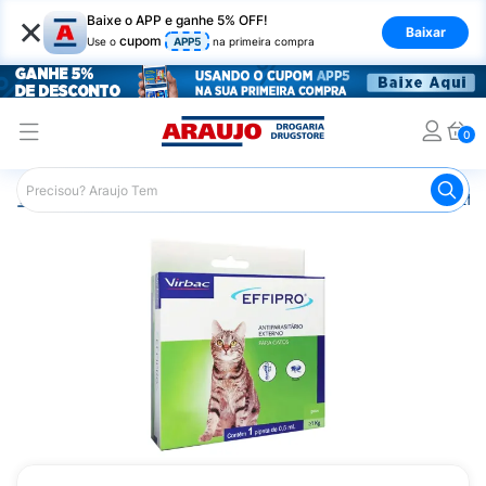
×
Baixe o APP e ganhe 5% OFF!
Baixar
cupom
Use o
APP5
na primeira compra
0
Araujo
Pet Shop
Gatos
Vermífugo para Gatos
Eff